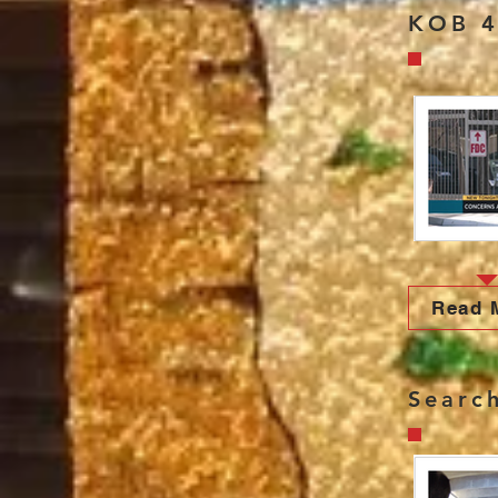
KOB 
Read 
Searc