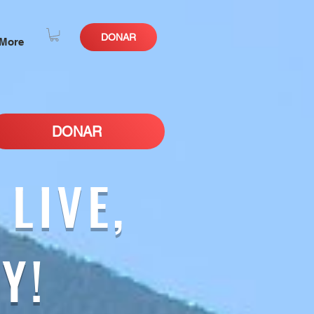
DONAR
More
DONAR
LIVE,
Y!