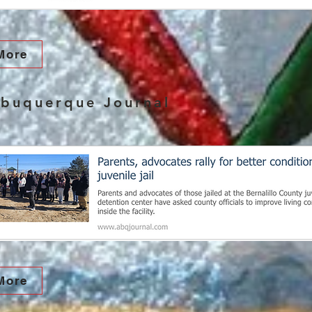
More
lbuquerque Journal
More