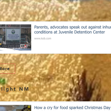
4
More
hlight NM