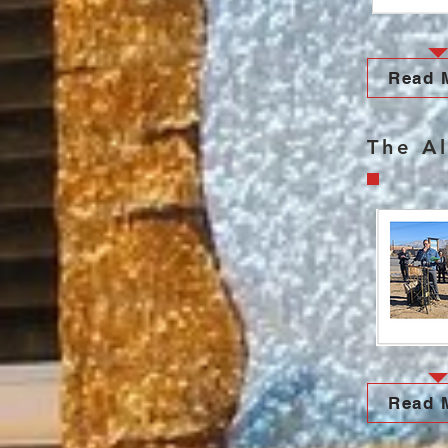
Read 
The A
Read 